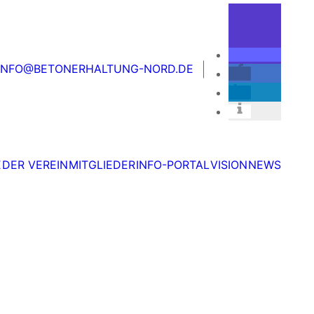
ER VEREIN
MITGLIEDER
INFO-PORTAL
VISION
NEWS
INFO@BETONERHALTUNG-NORD.DE
E
DER VEREIN
MITGLIEDER
INFO-PORTAL
VISION
NEWS