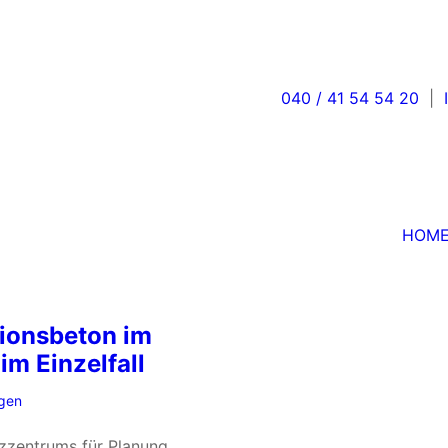
HOME
D
040 / 41 54 54 20
|
HOM
ionsbeton im
m Einzelfall
ngen
zzentrums für Planung,