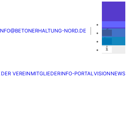
ER VEREIN
MITGLIEDER
INFO-PORTAL
VISION
NEWS
INFO@BETONERHALTUNG-NORD.DE
E
DER VEREIN
MITGLIEDER
INFO-PORTAL
VISION
NEWS