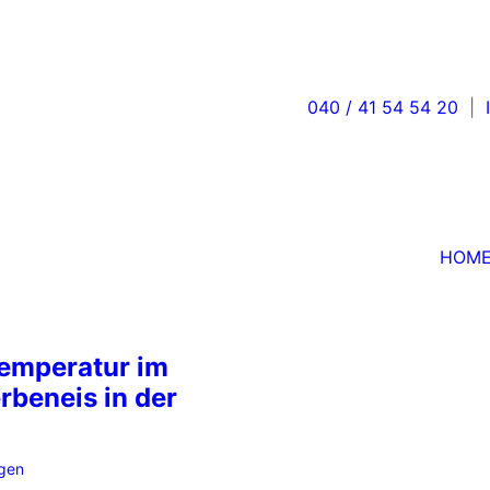
HOME
D
040 / 41 54 54 20
|
HOM
temperatur im
rbeneis in der
ngen