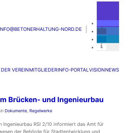
ER VEREIN
MITGLIEDER
INFO-PORTAL
VISION
NEWS
INFO@BETONERHALTUNG-NORD.DE
E
DER VEREIN
MITGLIEDER
INFO-PORTAL
VISION
NEWS
m Brücken- und Ingenieurbau
in
Dokumente
,
Regelwerke
 Ingenieurbau RSI 2/10 informiert das Amt für
wesen der Behörde für Stadtentwicklung und